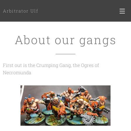
Arbitrator Ulf
About our gangs
First out is the Crumping Gang, the Ogres of
Necromunda