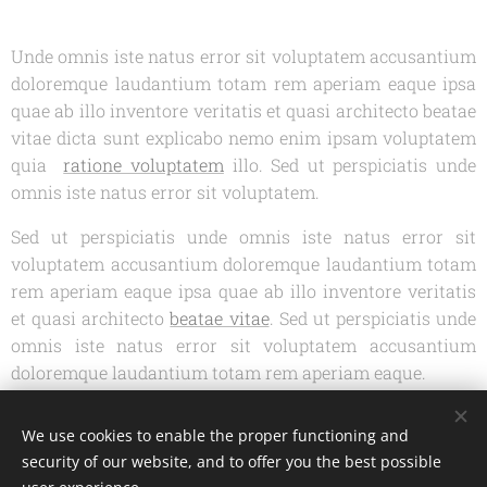
Unde omnis iste natus error sit voluptatem accusantium
doloremque laudantium totam rem aperiam eaque ipsa
quae ab illo inventore veritatis et quasi architecto beatae
vitae dicta sunt explicabo nemo enim ipsam voluptatem
quia
ratione voluptatem
illo. Sed ut perspiciatis unde
omnis iste natus error sit voluptatem.
Sed ut perspiciatis unde omnis iste natus error sit
voluptatem accusantium doloremque laudantium totam
rem aperiam eaque ipsa quae ab illo inventore veritatis
et quasi architecto
beatae vitae
. Sed ut perspiciatis unde
omnis iste natus error sit voluptatem accusantium
doloremque laudantium totam rem aperiam eaque.
We use cookies to enable the proper functioning and
security of our website, and to offer you the best possible